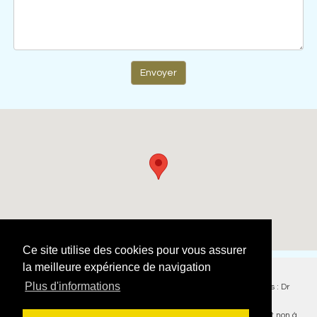
Envoyer
Ce site utilise des cookies pour vous assurer
la meilleure expérience de navigation
Plus d'informations
Copyright SELARL Dr Garson
Pages d'information
- Crédits photos : Dr
Garson / Libre de droits -
Mentions légales
Ce site utilise uniquement les cookies google analytic statistics et non à