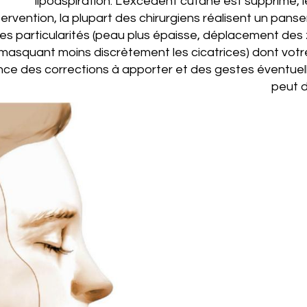
lipoaspiration. L'excédent cutané est supprimé, l
ntervention, la plupart des chirurgiens réalisent un pansem
es particularités (peau plus épaisse, déplacement des 
masquant moins discrètement les cicatrices) dont votre
ance des corrections à apporter et des gestes éventuel
peut 