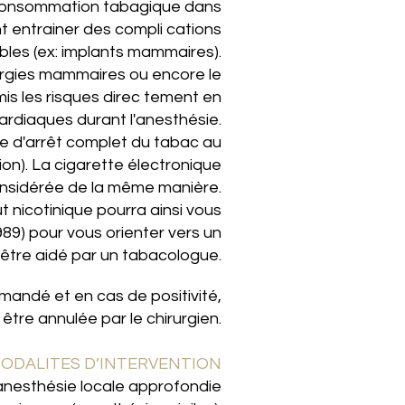
a consommation tabagique dans
t entrainer des compli­ cations
tables (ex: implants mammaires).
rurgies mammaires ou encore le
mis les risques direc­ tement en
cardiaques durant l'anesthésie.
de d'arrêt complet du tabac au
tion). La cigarette électronique
onsidérée de la même manière.
t nicotinique pourra ainsi vous
89) pour vous orienter vers un
être aidé par un tabacologue.
demandé et en cas de positivité,
t être annulée par le chirurgien.
MODALITES D’INTERVENTION
s anesthésie locale approfondie