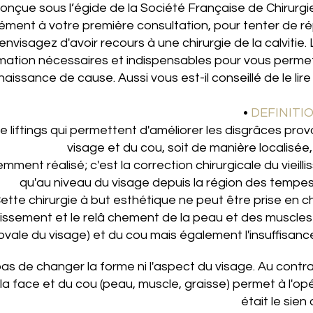
conçue sous l’égide de la Société Française de Chirurgi
ent à votre première consultation, pour tenter de ré
nvisagez d'avoir recours à une chirurgie de la calvitie
rmation nécessaires et indispensables pour vous perme
aissance de cause. Aussi vous est-il conseillé de le lire
•
DEFINITIO
 de liftings qui permettent d'améliorer les disgrâces pro
visage et du cou, soit de manière localisée
uemment réalisé; c'est la correction chirurgicale du vieil
qu'au niveau du visage depuis la région des tempes 
ette chirurgie à but esthétique ne peut être prise en c
faissement et le relâ­ chement de la peau et des muscles
ovale du visage) et du cou mais également l'insuffisance
 pas de changer la forme ni l'aspect du visage. Au contrai
 face et du cou (peau, muscle, graisse) permet à l'opér
était le sie