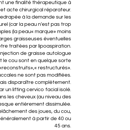
nt une finalité thérapeutique à
et acte chirurgical réparateur.
 redrapée à la demande sur les
rel (car la peau n'est pas trop
mples (la peau« marque» moins
charges graisseuses éventuelles
re traitées par lipoaspiration.
-injection de graisse autologue
 et le cou sont en quelque sorte
«reconstruits»,« restructurés».
-buccales ne sont pas modifiées.
mais disparaître complètement.
un lifting cervico­ facial isolé.
ans les cheveux (au niveau des
presque entièrement dissimulée.
 relâchement des joues, du cou,
énéralement à partir de 40 ou
45 ans.