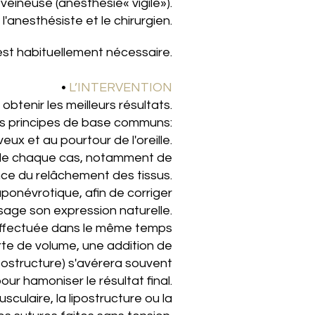
-veineuse (anesthésie« vigile»).
l'anesthésiste et le chirurgien.
 est habituellement nécessaire
.
•
L’INTERVENTION
btenir les meilleurs résultats.
des principes de base communs:
ux et au pourtour de l'oreille.
on de chaque cas, notamment de
nce du relâchement des tissus.
onévrotique, afin de corriger
sage son expression naturelle.
t effectuée dans le même temps
perte de volume, une addition de
lipostructure) s'avérera souvent
our hamoniser le résultat final.
culaire, la lipostructure ou la