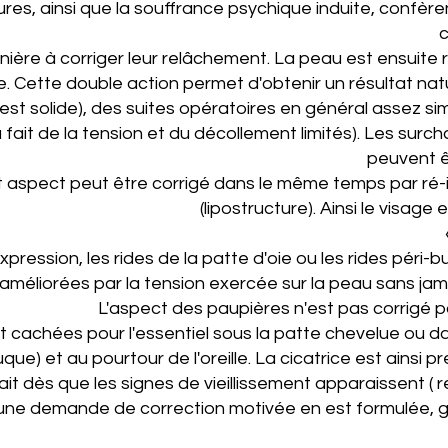
res, ainsi que la souffrance psychique induite, confère
c
nière à corriger leur relâchement. La peau est ensuite
 Cette double action permet d'obtenir un résultat natu
 est solide), des suites
opératoires en général assez si
 fait de la tension et du décollement limités). Les sur
peuvent êt
 cet aspect peut être corrigé dans le même temps par ré
(lipostructure). Ainsi le visage
xpression, les rides de la patte d'oie ou les rides péri
améliorées par la tension exercée sur la peau sans ja
L'aspect des paupières n'est pas corrigé par 
t cachées pour l'essentiel sous la patte chevelue ou d
que) et au pourtour de l'oreille. La cicatrice est ainsi 
 fait dès que les signes de vieillissement apparaissent (
'une demande de correction motivée en est formulée, g