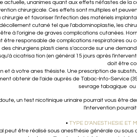
ure actuelle, unanimes quant aux effets néfastes de l
ntion chirurgicale. Ces effets sont multiples et peuven
 chirurgie et favoriser l'infection des matériels implan
décollement cutané tel que l'abdominoplastie, les chi
si être à l'origine de graves complications cutanées. Hor
eut être responsable de complications respiratoires ou 
des chirurgiens plasti­ ciens s'accorde sur une deman
qu'à cicatrisa­ tion (en général 15 jours après l'interven
doit être c
n et à votre anes­ thésiste. Une prescription de substitu
nt obtenir de l'aide auprès de Tabac-lnfo-Service (39
sevrage tabagique ou 
 doute, un test nicoti­nique urinaire pourrait vous être 
l'intervention pourrai
•
TYPE D’ANESTHESIE ET 
cial peut être réalisé sous anesthésie générale ou sou