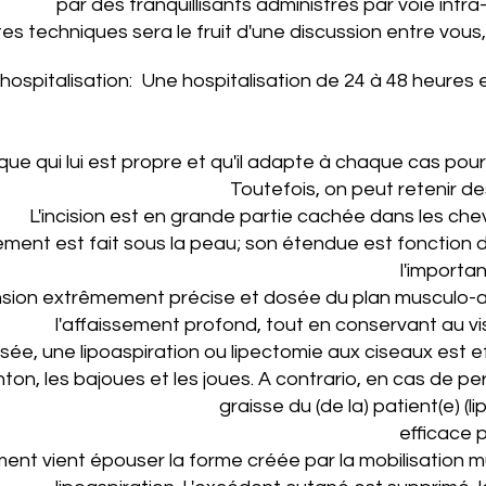
par des tranquillisants administrés par voie intra
es techniques sera le fruit d'une discussion entre vous, 
hospitalisation: Une hospitalisation de 24 à 48 heures
 qui lui est propre et qu'il adapte à chaque cas pour o
Toutefois, on peut retenir 
L'incision est en grande partie cachée dans les cheve
ollement est fait sous la peau; son étendue est foncti
l'importa
sion extrêmement précise et dosée du plan musculo-ap
l'affaissement profond, tout en conservant au vi
isée, une lipoaspiration ou lipectomie aux ciseaux es
enton, les bajoues et les joues. A contrario, en cas de 
graisse du (de la) patient(e) (
efficace p
nt vient épouser la forme créée par la mobilisation mus