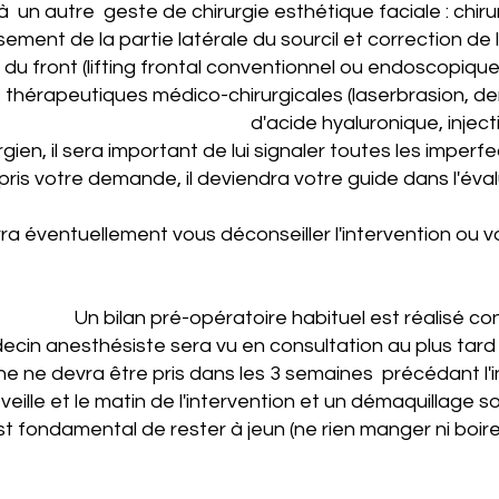
 un autre geste de chirurgie esthétique faciale : chir
sement de la partie latérale du sourcil et correction de l
du front (lifting frontal conventionnel ou endoscopique), u
thérapeutiques médico-chirurgicales (laserbrasion, der
d'acide hyaluronique, inject
gien, il sera important de lui signaler toutes les imper
ris votre demande, il deviendra votre guide dans l'éval
rra éventuellement vous déconseiller l'intervention ou 
Un bilan pré-opératoire habituel est réalisé c
cin anesthésiste sera vu en consultation au plus tard 4
 ne devra être pris dans les 3 semaines précédant l'int
eille et le matin de l'intervention et un démaquillage soi
est fondamental de rester à jeun (ne rien manger ni boire